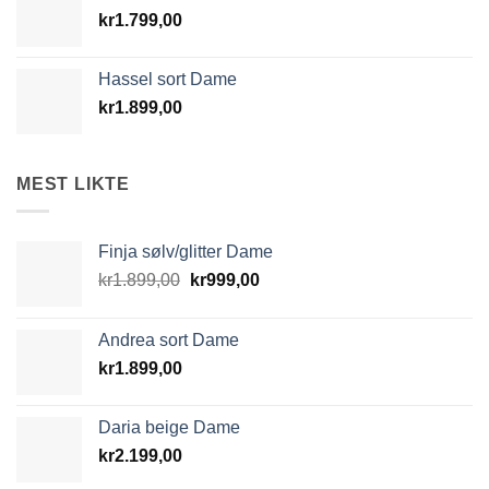
kr
1.799,00
Hassel sort Dame
kr
1.899,00
MEST LIKTE
Finja sølv/glitter Dame
Opprinnelig
Nåværende
kr
1.899,00
kr
999,00
pris
pris
var:
er:
Andrea sort Dame
kr1.899,00.
kr999,00.
kr
1.899,00
Daria beige Dame
kr
2.199,00