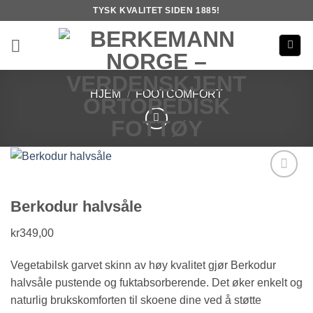
Skip
TYSK KVALITET SIDEN 1885!
to
content
HJEM
/
FOOTCOMFORT
Add to
Berkodur halvsåle
Wishlist
kr
349,00
Vegetabilsk garvet skinn av høy kvalitet gjør Berkodur
halvsåle pustende og fuktabsorberende. Det øker enkelt og
naturlig brukskomforten til skoene dine ved å støtte