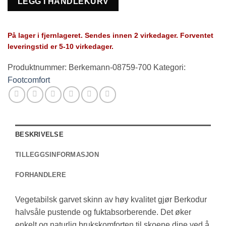
LEGG I HANDLEKURV
På lager i fjernlageret. Sendes innen 2 virkedager. Forventet
leveringstid er 5-10 virkedager.
Produktnummer:
Berkemann-08759-700
Kategori:
Footcomfort
BESKRIVELSE
TILLEGGSINFORMASJON
FORHANDLERE
Vegetabilsk garvet skinn av høy kvalitet gjør Berkodur
halvsåle pustende og fuktabsorberende. Det øker
enkelt og naturlig brukskomforten til skoene dine ved å