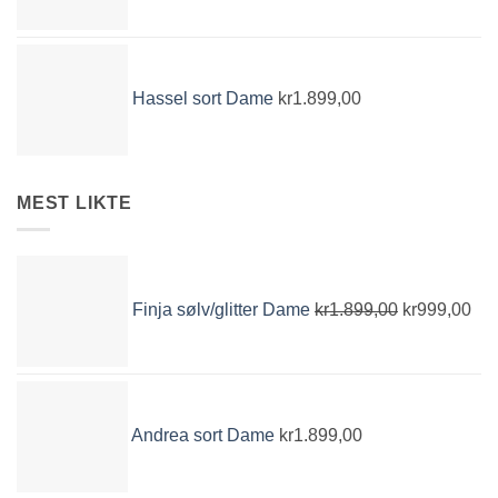
Hassel sort Dame
kr
1.899,00
MEST LIKTE
Opprinnelig
Nå
pris
pri
Finja sølv/glitter Dame
kr
1.899,00
kr
999,00
var:
er:
kr1.899,00.
kr9
Andrea sort Dame
kr
1.899,00