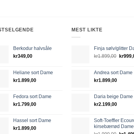
STSELGENDE
MEST LIKTE
Berkodur halvsåle
Finja sølv/glitter 
Opprin
kr
349,00
kr
1.899,00
kr
999,
pris
var:
Heliane sort Dame
Andrea sort Dame
kr1.899
kr
1.899,00
kr
1.899,00
Fedora sort Dame
Daria beige Dame
kr
1.799,00
kr
2.199,00
Hassel sort Dame
Soft-Toeffler Ecour
kirsebærrød Dame
kr
1.899,00
Opprin