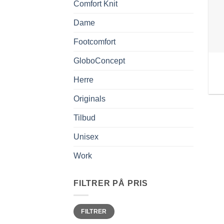
Comfort Knit
Dame
Footcomfort
GloboConcept
Herre
Originals
Tilbud
Unisex
Work
FILTRER PÅ PRIS
Min.
Makspris
FILTRER
pris