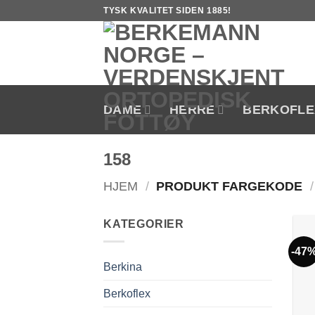
Skip
TYSK KVALITET SIDEN 1885!
to
content
DAME
HERRE
BERKOFLE
158
HJEM
/
PRODUKT FARGEKODE
/
KATEGORIER
-47
Berkina
Berkoflex