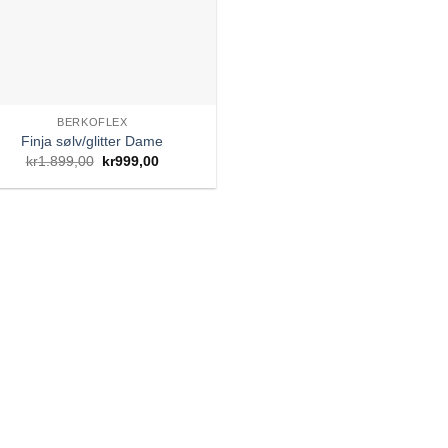
BERKOFLEX
Finja sølv/glitter Dame
Opprinnelig
Nåværende
kr
1.899,00
kr
999,00
pris
pris
var:
er:
kr1.899,00.
kr999,00.