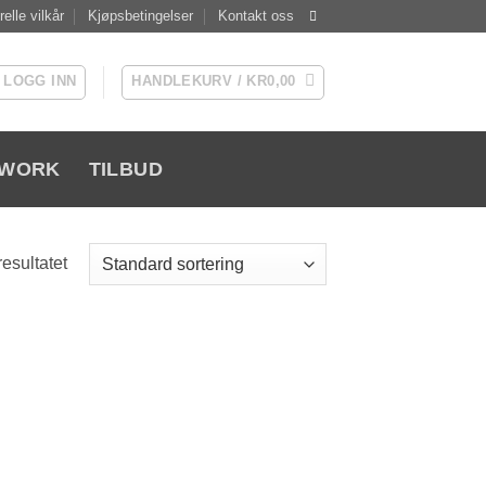
elle vilkår
Kjøpsbetingelser
Kontakt oss
LOGG INN
HANDLEKURV /
KR
0,00
WORK
TILBUD
resultatet