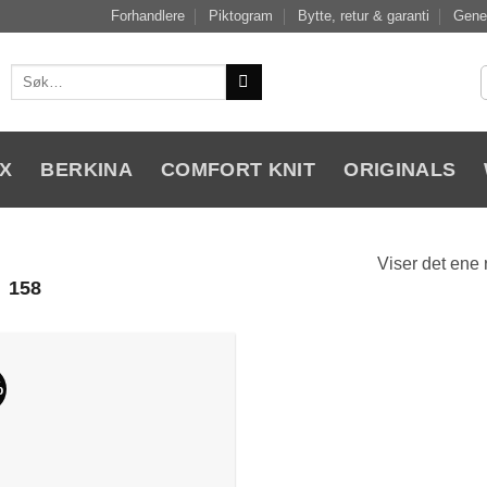
Forhandlere
Piktogram
Bytte, retur & garanti
Gener
Søk
etter:
X
BERKINA
COMFORT KNIT
ORIGINALS
Viser det ene 
158
%
Add to
Wishlist