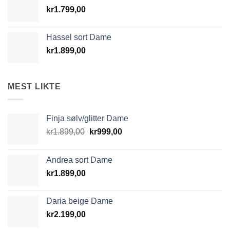
kr
1.799,00
Hassel sort Dame
kr
1.899,00
MEST LIKTE
Finja sølv/glitter Dame
Opprinnelig
Nåværende
kr
1.899,00
kr
999,00
pris
pris
var:
er:
Andrea sort Dame
kr1.899,00.
kr999,00.
kr
1.899,00
Daria beige Dame
kr
2.199,00