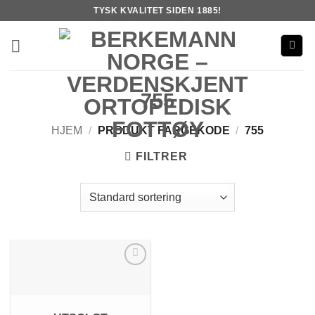
Skip
TYSK KVALITET SIDEN 1885!
to
content
755
HJEM
/
PRODUKT FARGEKODE
/
755
FILTRER
Add to
Wishlist