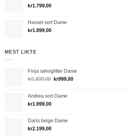
kr
1.799,00
Hassel sort Dame
kr
1.899,00
MEST LIKTE
Finja sølv/glitter Dame
Opprinnelig
Nåværende
kr
1.899,00
kr
999,00
pris
pris
var:
er:
Andrea sort Dame
kr1.899,00.
kr999,00.
kr
1.899,00
Daria beige Dame
kr
2.199,00