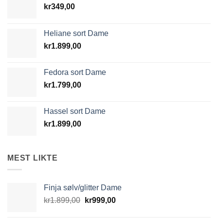
kr
349,00
Heliane sort Dame
kr
1.899,00
Fedora sort Dame
kr
1.799,00
Hassel sort Dame
kr
1.899,00
MEST LIKTE
Finja sølv/glitter Dame
Opprinnelig
Nåværende
kr
1.899,00
kr
999,00
pris
pris