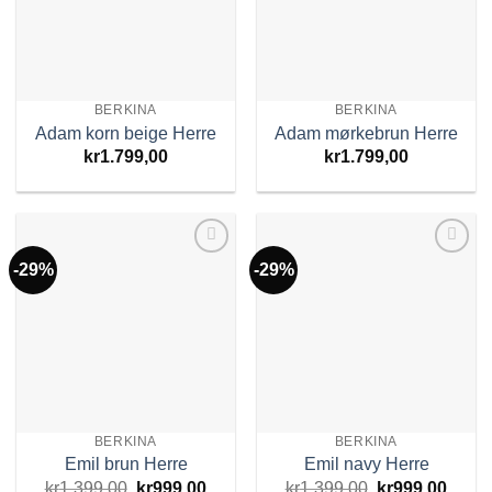
BERKINA
BERKINA
Adam korn beige Herre
Adam mørkebrun Herre
kr
1.799,00
kr
1.799,00
-29%
-29%
Add to
Add to
Wishlist
Wishlist
BERKINA
BERKINA
Emil brun Herre
Emil navy Herre
Opprinnelig
Nåværende
Opprinnelig
Nåvæ
kr
1.399,00
kr
999,00
kr
1.399,00
kr
999,00