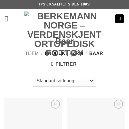
Skip
TYSK KVALITET SIDEN 1885!
to
content
Baar
HJEM
/
PRODUKT FORM
/
BAAR
FILTRER
Add to
Add to
Wishlist
Wishlist