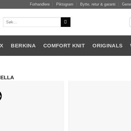
Forhandlere
Piktogram
Bytte, retur & garanti
Gener
Søk
etter:
X
BERKINA
COMFORT KNIT
ORIGINALS
ELLA
%
Add to
Add
Wishlist
Wish