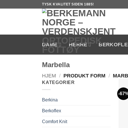
Skip
TYSK KVALITET SIDEN 1885!
to
content
DAME
HERRE
BERKOFLE
Marbella
HJEM
/
PRODUKT FORM
/
MARB
KATEGORIER
-67
Berkina
Berkoflex
Comfort Knit