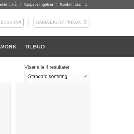
elle vilkår
Kjøpsbetingelser
Kontakt oss
LOGG INN
HANDLEKURV /
KR
0,00
WORK
TILBUD
Viser alle 4 resultater
 to
Add to
list
Wishlist