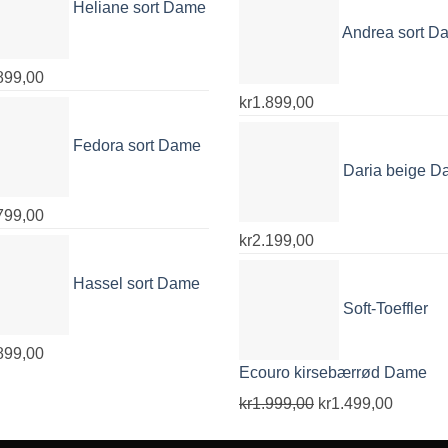
Heliane sort Dame
var:
er:
Andrea sort D
kr1.899,00.
kr999,00.
899,00
kr
1.899,00
Fedora sort Dame
Daria beige 
799,00
kr
2.199,00
Hassel sort Dame
Soft-Toeffler
899,00
Ecouro kirsebærrød Dame
Opprinnelig
Nåvære
kr
1.999,00
kr
1.499,00
pris
pris