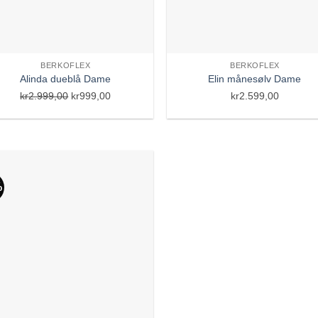
BERKOFLEX
BERKOFLEX
Alinda dueblå Dame
Elin månesølv Dame
Opprinnelig
Nåværende
kr
2.999,00
kr
999,00
kr
2.599,00
pris
pris
var:
er:
kr2.999,00.
kr999,00.
%
Add to
Wishlist