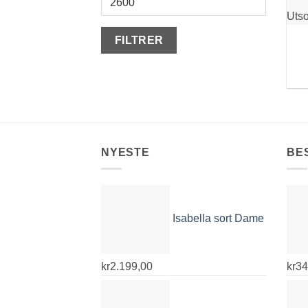
Utso
FILTRER
NYESTE
BE
Isabella sort Dame
kr
2.199,00
kr
34