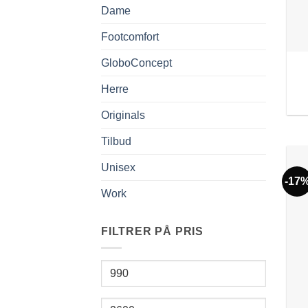
Dame
Footcomfort
GloboConcept
Herre
Originals
Tilbud
Unisex
-17
Work
FILTRER PÅ PRIS
Min.
pris
Makspris