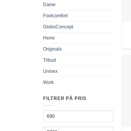
Dame
Footcomfort
GloboConcept
Herre
Originals
Tilbud
Unisex
Work
FILTRER PÅ PRIS
Min.
pris
Makspris