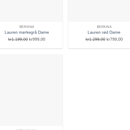
BERKINA
BERKINA
Lauren mørkegrå Dame
Lauren rød Dame
Opprinnelig
Nåværende
Opprinnelig
Nåv
kr
1.199,00
kr
999,00
kr
1.299,00
kr
799,00
pris
pris
pris
pris
var:
er:
var:
er:
kr1.199,00.
kr999,00.
kr1.299,00.
kr7
Add to
Wishlist