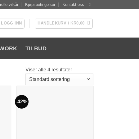
elle vilkår
Kjøpsbetingelser
Kontakt oss
LOGG INN
HANDLEKURV /
KR
0,00
WORK
TILBUD
Viser alle 4 resultater
-42%
 to
Add to
list
Wishlist