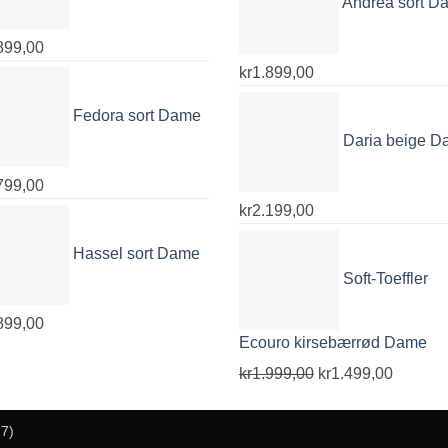
Andrea sort D
kr1.899,00.
kr999,00.
899,00
kr
1.899,00
Fedora sort Dame
Daria beige 
799,00
kr
2.199,00
Hassel sort Dame
Soft-Toeffler
899,00
Ecouro kirsebærrød Dame
Opprinnelig
Nåvære
kr
1.999,00
kr
1.499,00
pris
pris
var:
er:
27)
kr1.999,00.
kr1.499