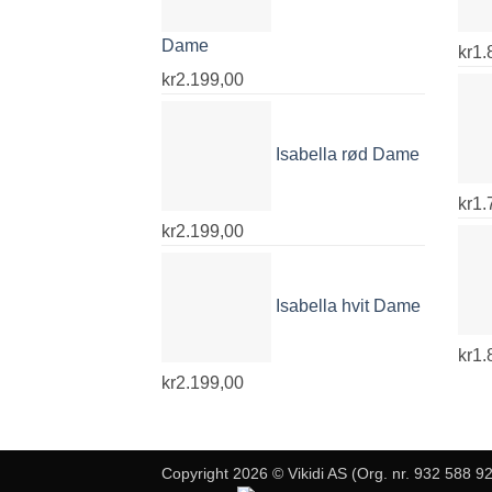
Dame
kr
1.
kr
2.199,00
Isabella rød Dame
kr
1.
kr
2.199,00
Isabella hvit Dame
kr
1.
kr
2.199,00
Copyright 2026 © Vikidi AS (Org. nr. 932 588 9