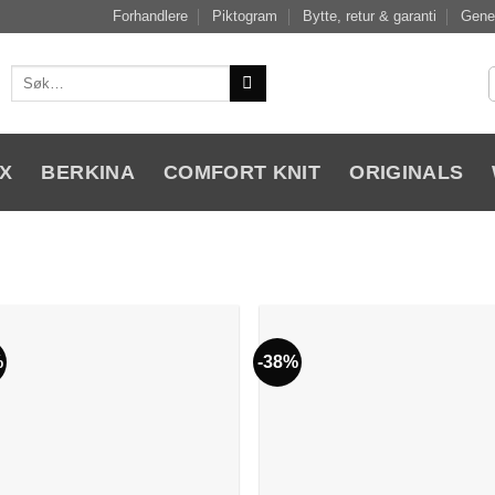
Forhandlere
Piktogram
Bytte, retur & garanti
Gener
Søk
etter:
X
BERKINA
COMFORT KNIT
ORIGINALS
%
-38%
Add to
Add
Wishlist
Wish