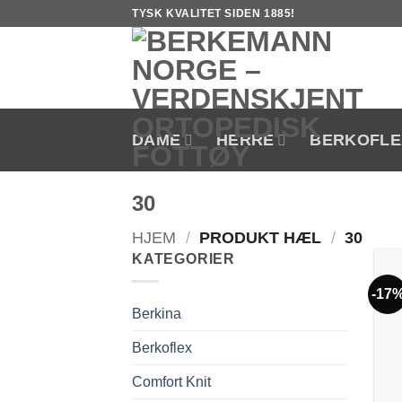
Skip
TYSK KVALITET SIDEN 1885!
to
content
DAME
HERRE
BERKOFLE
30
HJEM
/
PRODUKT HÆL
/
30
KATEGORIER
-17
Berkina
Berkoflex
Comfort Knit