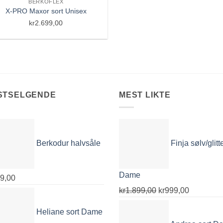
BERKOFLEX
X-PRO Maxor sort Unisex
kr
2.699,00
STSELGENDE
MEST LIKTE
Berkodur halvsåle
Finja sølv/glitt
Dame
9,00
Opprinnelig
Nåværen
kr
1.899,00
kr
999,00
pris
pris
Heliane sort Dame
var:
er: