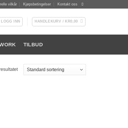
elle vilkår
Kjøpsbetingelser
Kontakt oss
LOGG INN
HANDLEKURV /
KR
0,00
WORK
TILBUD
resultatet