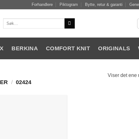
Forhandlere
Piktogram
Bytte, retur & garanti
Gener
Søk
etter:
X
BERKINA
COMFORT KNIT
ORIGINALS
Viser det ene 
MER
/
02424
Add to
Wishlist