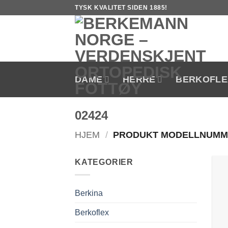
Skip
TYSK KVALITET SIDEN 1885!
to
content
DAME
HERRE
BERKOFLE
02424
HJEM
/
PRODUKT MODELLNUM
KATEGORIER
Berkina
Berkoflex