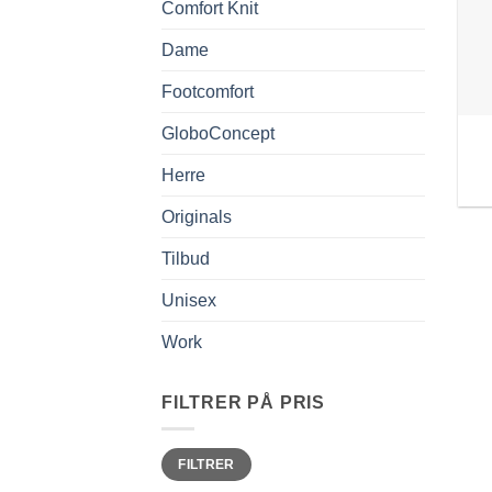
Comfort Knit
Dame
Footcomfort
GloboConcept
Herre
Originals
Tilbud
Unisex
Work
FILTRER PÅ PRIS
Min.
Makspris
FILTRER
pris