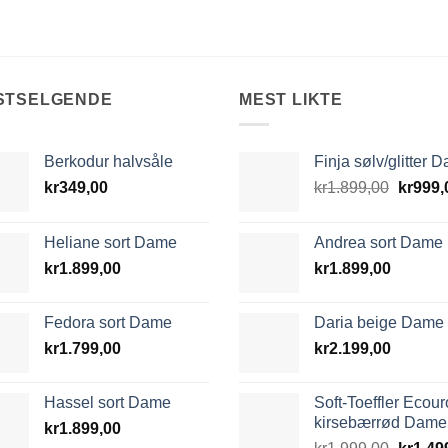
STSELGENDE
MEST LIKTE
Berkodur halvsåle
Finja sølv/glitter 
Opprin
kr
349,00
kr
1.899,00
kr
999,
pris
var:
Heliane sort Dame
Andrea sort Dame
kr1.899
kr
1.899,00
kr
1.899,00
Fedora sort Dame
Daria beige Dame
kr
1.799,00
kr
2.199,00
Hassel sort Dame
Soft-Toeffler Ecour
kirsebærrød Dame
kr
1.899,00
Opprin