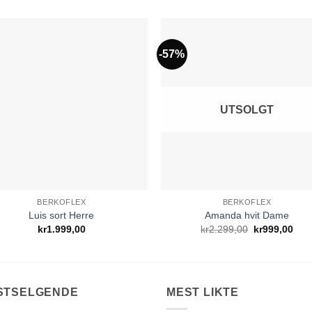
-57%
Add to
Add 
Wishlist
Wishl
UTSOLGT
BERKOFLEX
BERKOFLEX
Luis sort Herre
Amanda hvit Dame
Opprinnelig
Nåv
kr
1.999,00
kr
2.299,00
kr
999,00
pris
pris
var:
er:
kr2.299,00.
kr99
STSELGENDE
MEST LIKTE