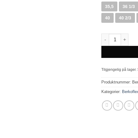
35,5
36 1/3
40
40 2/3
Kari hvit Dame an
Tilgjengelig på lager
Produktnummer:
Be
Kategorier:
Berkofle