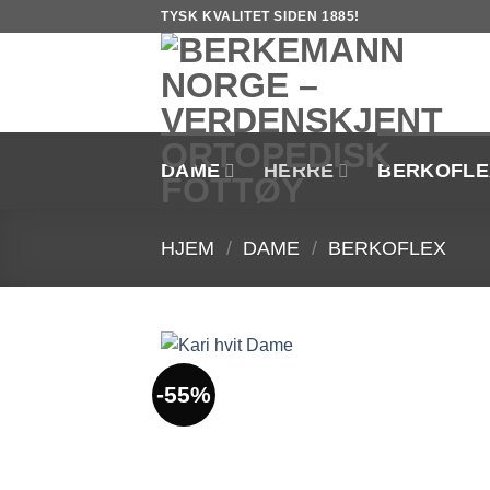
Skip
TYSK KVALITET SIDEN 1885!
to
content
DAME
HERRE
BERKOFLE
HJEM
/
DAME
/
BERKOFLEX
-55%