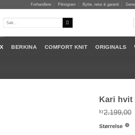
Forhandlere
Piktogram
Bytte, retur & garanti
Gener
Søk
etter:
X
BERKINA
COMFORT KNIT
ORIGINALS
Kari hvi
2.199,00
kr
Add to
Wishlist
Størrelse