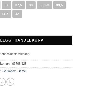
37
37,5
38
38 2/3
39,5
41,5
42
tall
LEGG I HANDLEKURV
. Sendes neste virkedag.
rkemann-03708-128
x
,
Berkoflex
,
Dame