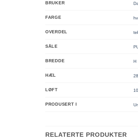
BRUKER
D
FARGE
hv
OVERDEL
te
SÅLE
P
BREDDE
H
HÆL
2
LØFT
1
PRODUSERT I
U
RELATERTE PRODUKTER